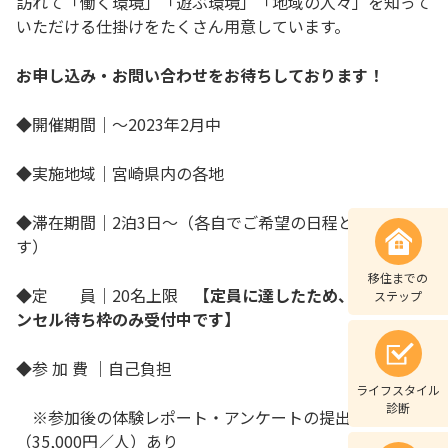
訪れて「働く環境」「遊ぶ環境」「地域の人々」を知って
いただける仕掛けをたくさん用意しています。
お申し込み・お問い合わせをお待ちしております！
◆開催期間｜〜2023年2月中
◆実施地域｜宮崎県内の各地
◆滞在期間｜2泊3日〜（各自でご希望の日程となりま
す）
移住までの
◆定 員｜20名上限
【定員に達したため、現在キャ
ステップ
ンセル待ち枠のみ受付中です】
◆参 加 費 ｜自己負担
ライフスタイル
診断
※参加後の体験レポート・アンケートの提出で謝礼金
（35,000円／人）あり