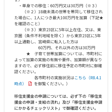
・単身での移住：60万円又は30万円（※３）
（※２）18歳未満の世帯を帯同して移住され
た場合に、1人につき最大100万円を加算（下記★
を確認のこと）
（※３）東京23区に5年以上在住、又は、東
京圏（条件不利地域を除く）から東京23区に5年
以上通勤し、宮崎県に転入した方は
60万円、それ以外の方は30万円
★ 子育て世帯加算については、市町村に
よって加算の実施の有無や要件、加算額が異なり
ますので、必ず移住前に移住予定の市町村に御確
認ください。
各市町村の実施状況は
こちら（R8.4.1
時点）
を御覧ください。）
移
住支援金
の
申請については、必ず下の「移住支
援金の申請・支給の流れ」及び「移住支援金申請
にかかるチェックリスト」で御確認ください。