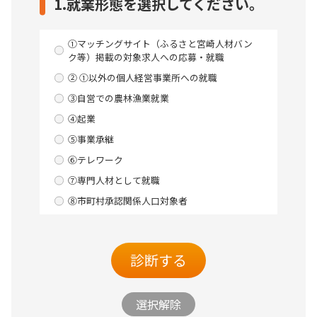
1.就業形態を選択してください。
①マッチングサイト（ふるさと宮崎人材バン
ク等）掲載の対象求人への応募・就職
② ①以外の個人経営事業所への就職
③自営での農林漁業就業
④起業
⑤事業承継
⑥テレワーク
⑦専門人材として就職
⑧市町村承認関係人口対象者
診断する
選択解除