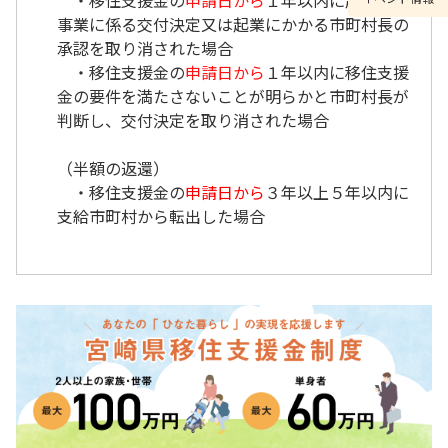
・移住支援金の
申請日から
１年以内に起業支援
事業に係る交付決定又は起業にかかる市町村長の
承認を取り消された場合
・移住支援金の
申請日から
１年以内に移住支援
金の要件を満たさないことが明らかと市町村長が
判断し、交付決定を取り消された場合
（半額の返還）
・移住支援金の
申請日から
３年以上５年以内に
支給市町村から転出した場合