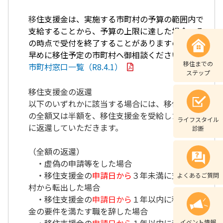
移
住支援金は、実施する市町村の予算の範囲内で
支給することから、
予算の上限に達した場合、そ
の時点で受付を終了することがありますので、お
早めに移住予定の市町村へ御相談ください。
移住までの
市町村窓口一覧（R8.4.1）
ステップ
移住支援金の返還
以下のいずれかに該当する場合には、移住支援金
の全額又は半額を、移住支援金を受給した市町村
ライフスタイル
に返還していただきます。
診断
（全額の返還）
・虚偽の申請等をした場合
・移住支援金の
申請日から
３年未満に支給市町
よくあるご質問
村から転出した場合
・移住支援金の
申請日から
１年以内に移住支援
金の要件を満たす職を辞した場合
イベント情報