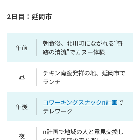
2日目：延岡市
朝食後、北川町にながれる“奇
午前
跡の清流”でカヌー体験
チキン南蛮発祥の地、延岡市で
昼
ランチ
コワーキングスナックn計画
で
午後
テレワーク
n計画で地域の人と意見交換し
夜