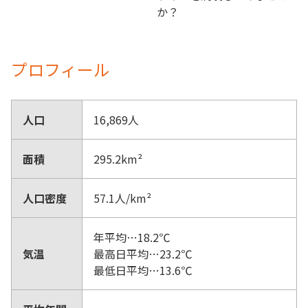
か？
プロフィール
人口
16,869人
面積
295.2km²
人口密度
57.1人/km²
年平均…18.2℃
気温
最高日平均…23.2℃
最低日平均…13.6℃