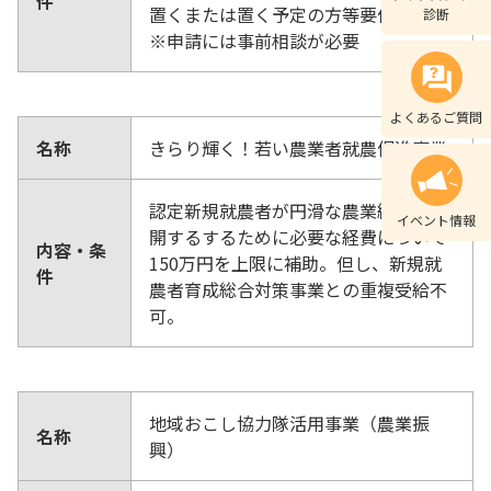
件
置くまたは置く予定の方等要件あり。
診断
※申請には事前相談が必要
よくあるご質問
名称
きらり輝く！若い農業者就農促進事業
認定新規就農者が円滑な農業経営を展
イベント情報
開するするために必要な経費について
内容・条
150万円を上限に補助。但し、新規就
件
農者育成総合対策事業との重複受給不
可。
地域おこし協力隊活用事業（農業振
名称
興）