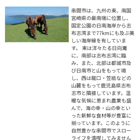
串間市は、九州の東、南国
宮崎県の最南端に位置し、
国定公園の日南海岸から志
布志湾まで77kmにも及ぶ美
しい海岸線を有していま
す。 東は洋々たる日向灘
に、南部は志布志湾に臨
み、また、北部は都城市及
び日南市と山をもって境
し、西は龍口・笠祇などの
山麓をもって鹿児島県志布
志市と隣接しています。温
暖な気候に恵まれ農業も盛
んで、海の幸・山の幸とい
った新鮮な食材等が豊富に
揃っています。このように
自然豊かな串間市でスロー
ライフを満喫してみません