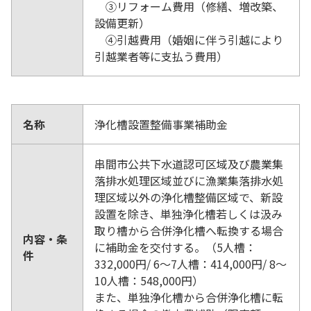
③リフォーム費用（修繕、増改築、
設備更新）
④引越費用（婚姻に伴う引越により
引越業者等に支払う費用）
名称
浄化槽設置整備事業補助金
串間市公共下水道認可区域及び農業集
落排水処理区域並びに漁業集落排水処
理区域以外の浄化槽整備区域で、新設
設置を除き、単独浄化槽若しくは汲み
取り槽から合併浄化槽へ転換する場合
内容・条
に補助金を交付する。（5人槽：
件
332,000円/ 6～7人槽：414,000円/ 8～
10人槽：548,000円）
また、単独浄化槽から合併浄化槽に転