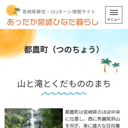
都農町（つのちょう）
山と滝とくだもののまち
都農町は宮崎県のほぼ中央
に位置し、西に秀麗尾鈴山
を仰ぎ、東に雄大な日向灘