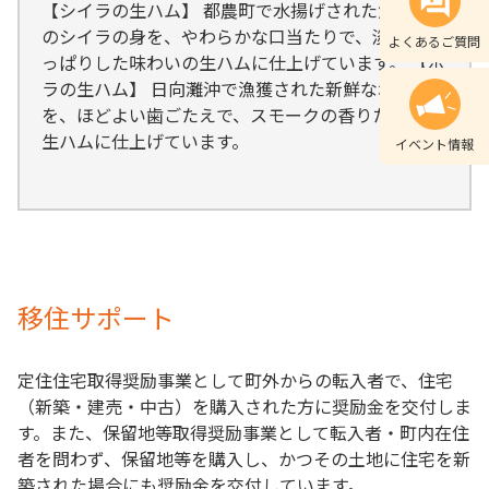
【シイラの生ハム】 都農町で水揚げされた鮮度抜群
のシイラの身を、やわらかな口当たりで、淡白なさ
よくあるご質問
っぱりした味わいの生ハムに仕上げています。 【ボ
ラの生ハム】 日向灘沖で漁獲された新鮮なボラの身
を、ほどよい歯ごたえで、スモークの香りただよう
生ハムに仕上げています。
イベント情報
移住サポート
定住住宅取得奨励事業として町外からの転入者で、住宅
（新築・建売・中古）を購入された方に奨励金を交付しま
す。また、保留地等取得奨励事業として転入者・町内在住
者を問わず、保留地等を購入し、かつその土地に住宅を新
築された場合にも奨励金を交付しています。