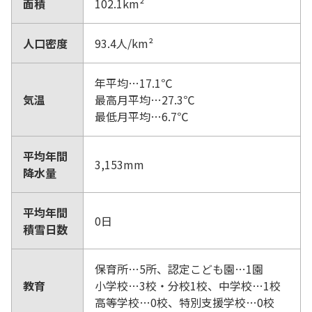
面積
102.1km²
人口密度
93.4人/km²
年平均…17.1℃
気温
最高月平均…27.3℃
最低月平均…6.7℃
平均年間
3,153mm
降水量
平均年間
0日
積雪日数
保育所…5所、認定こども園…1園
教育
小学校…3校・分校1校、中学校…1校
高等学校…0校、特別支援学校…0校