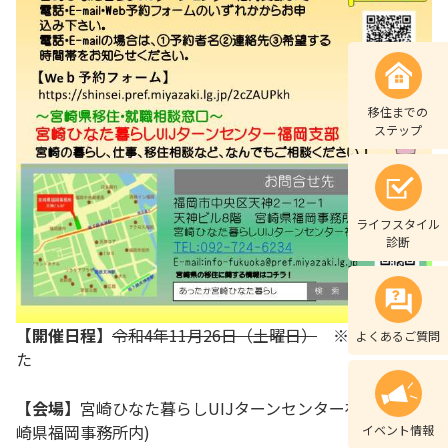
移住までの
ステップ
ライフスタイル
診断
【開催日程】
令和4年11月26日（土曜日）
※終了しまし
よくあるご質問
た
【会場】
宮崎ひなた暮らしUIJターンセンター福岡支部(宮
崎県福岡事務所内)
イベント情報