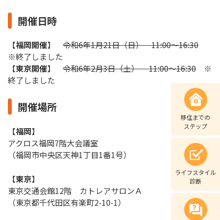
開催日時
【
福岡開催
】
令和6年1月21日（日） 11:00～16:30
※終了しました
【
東京開催
】
令和6年2月3日（土） 11:00～16:30
※
終了しました
開催場所
移住までの
ステップ
【
福岡
】
アクロス福岡7階大会議室
（福岡市中央区天神1丁目1番1号）
ライフスタイル
【
東京
】
診断
東京交通会館12階 カトレアサロンＡ
（東京都千代田区有楽町2-10-1）