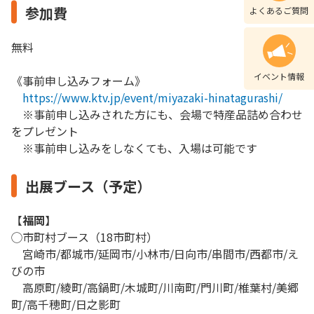
参加費
よくあるご質問
無料
イベント情報
《事前申し込みフォーム》
https://www.ktv.jp/event/miyazaki-hinatagurashi/
※事前申し込みされた方にも、会場で特産品詰め合わせ
をプレゼント
※事前申し込みをしなくても、入場は可能です
出展ブース（予定）
【
福岡
】
◯市町村ブース（18市町村）
宮崎市/都城市/延岡市/小林市/日向市/串間市/西都市/え
びの市
高原町/綾町/高鍋町/木城町/川南町/門川町/椎葉村/美郷
町/高千穂町/日之影町