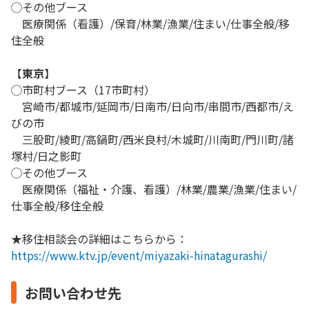
◯その他ブース
医療関係（看護）/保育/林業/漁業/住まい/仕事全般/移
住全般
【
東京
】
◯市町村ブース（17市町村）
宮崎市/都城市/延岡市/日南市/日向市/串間市/西都市/え
びの市
三股町/綾町/高鍋町/西米良村/木城町/川南町/門川町/諸
塚村/日之影町
◯その他ブース
医療関係（福祉・介護、看護）/林業/農業/漁業/住まい/
仕事全般/移住全般
★移住相談会の詳細はこちらから：
https://www.ktv.jp/event/miyazaki-hinatagurashi/
お問い合わせ先