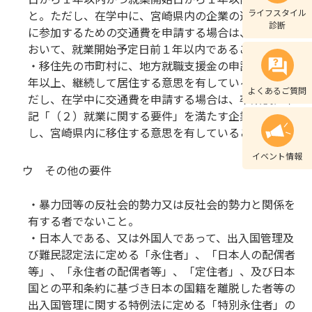
ライフスタイル
と。ただし、在学中に、宮崎県内の企業の選考面接等
診断
に参加するための交通費を申請する場合は、申請時に
おいて、就業開始予定日前１年以内であること。
・移住先の市町村に、地方就職支援金の申請日から１
年以上、継続して居住する意思を有していること。た
よくあるご質問
だし、在学中に交通費を申請する場合は、卒業後に下
記「（２）就業に関する要件」を満たす企業等に就職
し、宮崎県内に移住する意思を有していること。
イベント情報
ウ その他の要件
・暴力団等の反社会的勢力又は反社会的勢力と関係を
有する者でないこと。
・日本人である、又は外国人であって、出入国管理及
び難民認定法に定める「永住者」、「日本人の配偶者
等」、「永住者の配偶者等」、「定住者」、及び日本
国との平和条約に基づき日本の国籍を離脱した者等の
出入国管理に関する特例法に定める「特別永住者」の