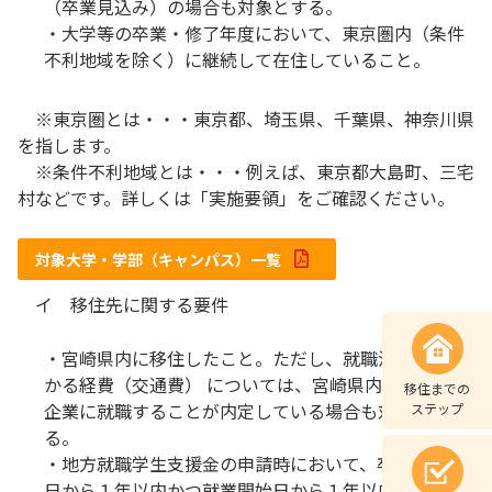
（卒業見込み）の場合も対象とする。
・大学等の卒業・修了年度において、東京圏内（条件
不利地域を除く）に継続して在住していること。
※東京圏とは・・・東京都、埼玉県、千葉県、神奈川県
を指します。
※条件不利地域とは・・・例えば、東京都大島町、三宅
村などです。詳しくは「実施要領」をご確認ください。
対象大学・学部（キャンパス）一覧
イ 移住先に関する要件
・宮崎県内に移住したこと。ただし、就職活動等にか
かる経費（交通費） については、宮崎県内の所在する
移住までの
企業に就職することが内定している場合も対象とす
ステップ
る。
・地方就職学生支援金の申請時において、卒業・修了
日から１年以内かつ就業開始日から１年以内であるこ