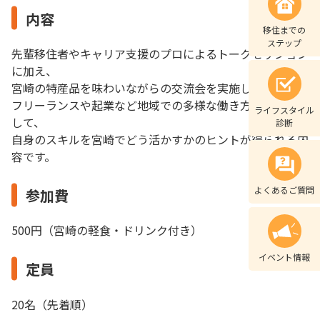
内容
移住までの
ステップ
先輩移住者やキャリア支援のプロによるトークセッション
に加え、
宮崎の特産品を味わいながらの交流会を実施します。
フリーランスや起業など地域での多様な働き方の実例を通
ライフスタイル
して、
診断
自身のスキルを宮崎でどう活かすかのヒントが得られる内
容です。
よくあるご質問
参加費
500円（宮崎の軽食・ドリンク付き）
イベント情報
定員
20名（先着順）