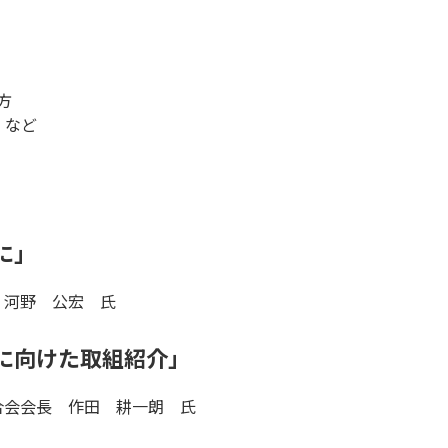
方
 など
に」
 河野 公宏 氏
に向けた取組紹介」
合会会長 作田 耕一朗 氏