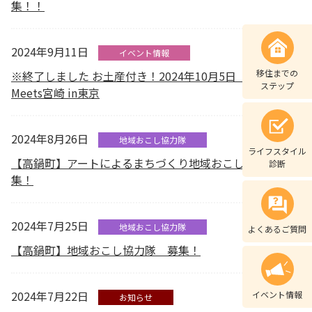
集！！
2024年9月11日
イベント情報
移住までの
※終了しました お土産付き！2024年10月5日（土）開催
ステップ
Meets宮崎 in東京
2024年8月26日
地域おこし協力隊
ライフスタイル
【高鍋町】アートによるまちづくり地域おこし協力隊 募
診断
集！
2024年7月25日
地域おこし協力隊
よくあるご質問
【高鍋町】地域おこし協力隊 募集！
2024年7月22日
イベント情報
お知らせ