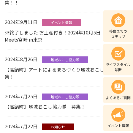
集！！
2024年9月11日
イベント情報
移住までの
※終了しました お土産付き！2024年10月5日（土）開催
ステップ
Meets宮崎 in東京
2024年8月26日
地域おこし協力隊
ライフスタイル
【高鍋町】アートによるまちづくり地域おこし協力隊 募
診断
集！
2024年7月25日
地域おこし協力隊
よくあるご質問
【高鍋町】地域おこし協力隊 募集！
2024年7月22日
イベント情報
お知らせ