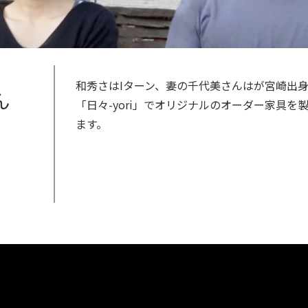
和秀さはIターン、妻の千代美さんはが宮崎出身
ん
「日々-yori」でオリジナルのオーダー家具を
ます。