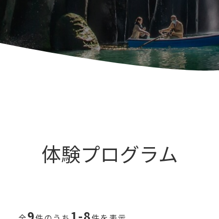
体験プログラム
9
1-8
全
件のうち
件を表示