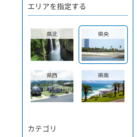
エリアを指定する
県北
県央
県西
県南
カテゴリ