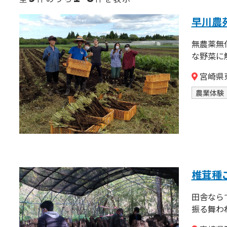
早川農
無農薬無
な野菜に
宮崎県
農業体験
椎茸種
田舎なら
振る舞わ