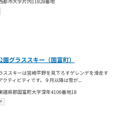
西都市大字片内11828番地
公園グラススキー（国富町）
ラススキーは宮崎平野を見下ろすゲレンデを滑走す
アクティビティです。９月以降は雪が...
東諸県郡国富町大字深年4106番地18
ア