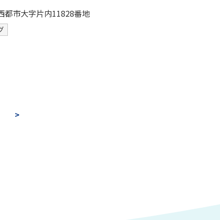
西都市大字片内11828番地
グ
>