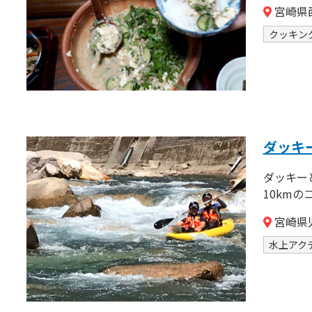
宮崎県西
クッキン
ダッキ
ダッキー
10kmの
宮崎県
水上アク