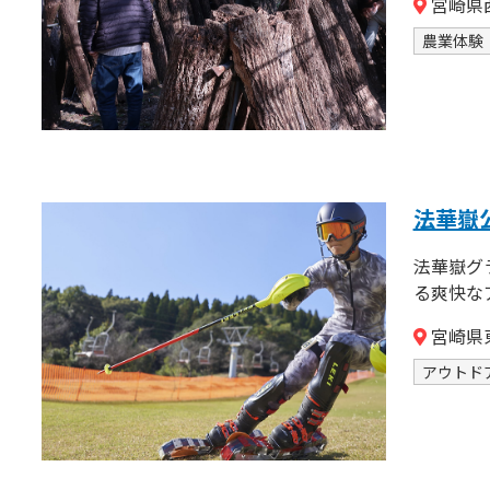
宮崎県
農業体験
法華嶽
法華嶽グ
る爽快な
宮崎県
アウトド