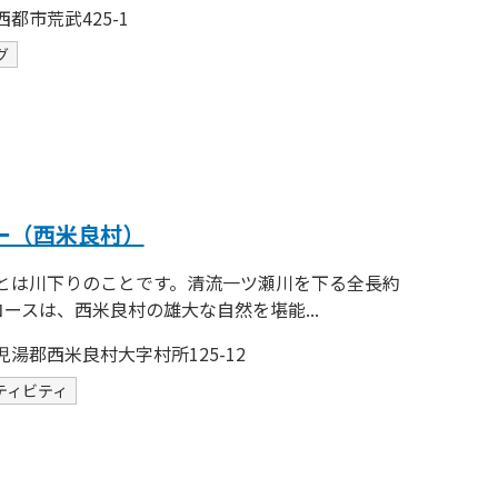
都市荒武425-1
グ
ー（西米良村）
とは川下りのことです。清流一ツ瀬川を下る全長約
コースは、西米良村の雄大な自然を堪能...
児湯郡西米良村大字村所125-12
ティビティ