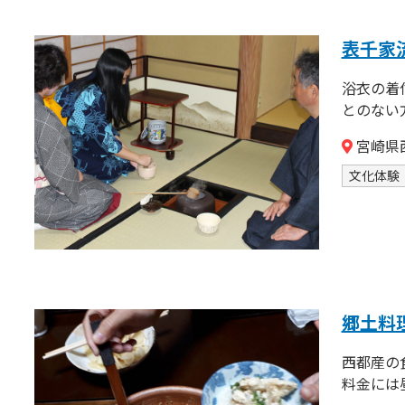
表千家
浴衣の着
とのない方
宮崎県西
文化体験
郷土料
西都産の
料金には昼