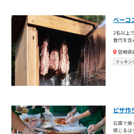
ベーコ
2名以上
食代を含
宮崎県西
クッキン
ピザ作
石窯で焼
感じるは