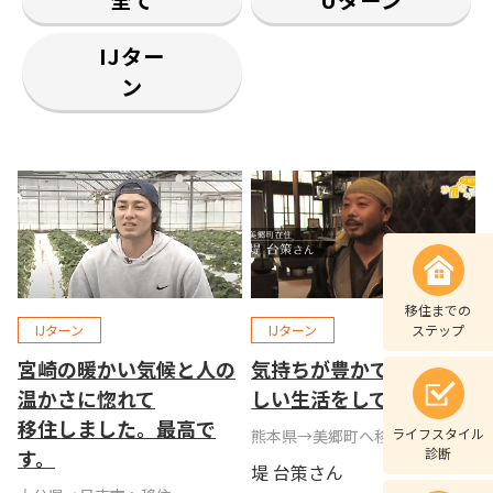
全て
Uターン
IJター
ン
移住までの
IJターン
IJターン
ステップ
宮崎の暖かい気候と人の
気持ちが豊かで、人間ら
温かさに惚れて
しい生活をしていきたい
移住しました。最高で
ライフスタイル
熊本県→美郷町へ移住
す。
診断
堤 台策さん